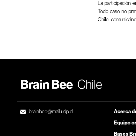
La participación e
Todo caso no prev
Chile, comunicándo
Brain Bee
Chile
brainbee@mail.udp.cl
Acerca d
Equipo o
Bases Bra