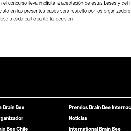
n el concurso lleva implícita la aceptación de estas bases y del f
isto en las presentes bases será resuelto por los organizador
se a cada participante tal decisión.
e Brain Bee
Premios Brain Bee Internac
rganizador
Noticias
in Bee Chile
International Brain Bee