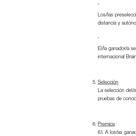
Los/las preselecc
distancia y autón
El/la ganador/a s
internacional Brai
Selección
La selección del/
pruebas de conoci
Premios
6.1. A los/as gana