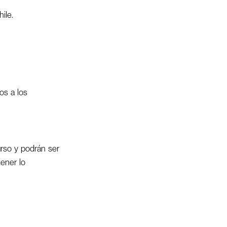
ile.
sos a los
rso y podrán ser
ener lo