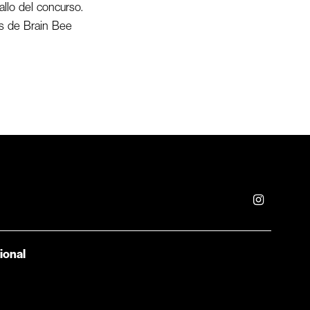
allo del concurso.
es de Brain Bee
ional